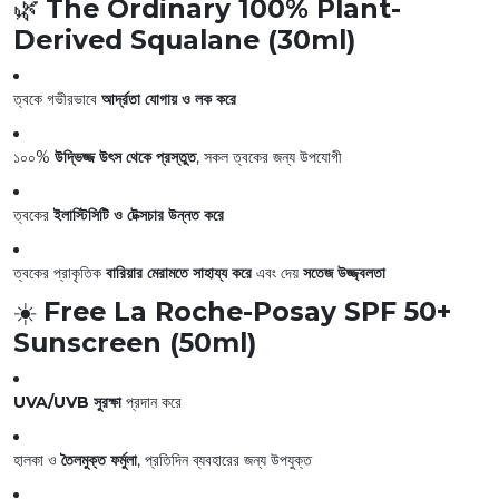
🌿
The Ordinary 100% Plant-
Derived Squalane (30ml)
ত্বকে গভীরভাবে
আর্দ্রতা যোগায় ও লক করে
১০০%
উদ্ভিজ্জ উৎস থেকে প্রস্তুত
, সকল ত্বকের জন্য উপযোগী
ত্বকের
ইলাস্টিসিটি ও টেক্সচার উন্নত করে
ত্বকের প্রাকৃতিক
বারিয়ার মেরামতে সাহায্য করে
এবং দেয়
সতেজ উজ্জ্বলতা
☀️
Free La Roche-Posay SPF 50+
Sunscreen (50ml)
UVA/UVB সুরক্ষা
প্রদান করে
হালকা ও
তৈলমুক্ত ফর্মুলা
, প্রতিদিন ব্যবহারের জন্য উপযুক্ত