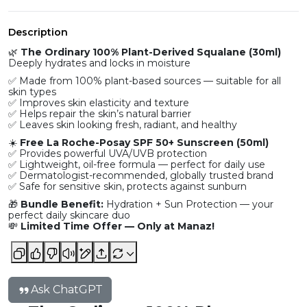
Description
🌿
The Ordinary 100% Plant-Derived Squalane (30ml)
Deeply hydrates and locks in moisture
✅ Made from 100% plant-based sources — suitable for all
skin types
✅ Improves skin elasticity and texture
✅ Helps repair the skin’s natural barrier
✅ Leaves skin looking fresh, radiant, and healthy
☀️
Free La Roche-Posay SPF 50+ Sunscreen (50ml)
✅ Provides powerful UVA/UVB protection
✅ Lightweight, oil-free formula — perfect for daily use
✅ Dermatologist-recommended, globally trusted brand
✅ Safe for sensitive skin, protects against sunburn
🎁
Bundle Benefit:
Hydration + Sun Protection — your
perfect daily skincare duo
💸
Limited Time Offer — Only at Manaz!
Ask ChatGPT