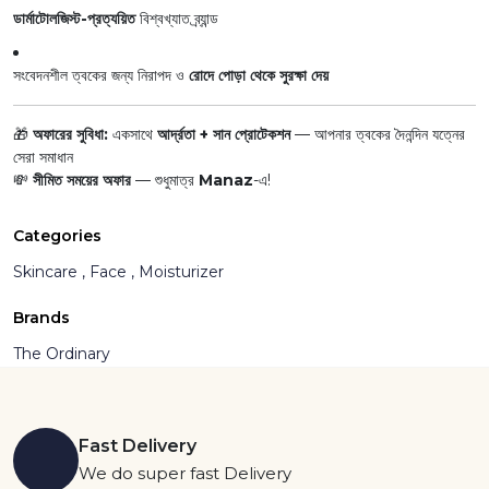
ডার্মাটোলজিস্ট-প্রত্যয়িত
বিশ্বখ্যাত ব্র্যান্ড
সংবেদনশীল ত্বকের জন্য নিরাপদ ও
রোদে পোড়া থেকে সুরক্ষা দেয়
🎁
অফারের সুবিধা:
একসাথে
আর্দ্রতা + সান প্রোটেকশন
— আপনার ত্বকের দৈনন্দিন যত্নের
সেরা সমাধান
💸
সীমিত সময়ের অফার
— শুধুমাত্র
Manaz
-এ!
Categories
Skincare ,
Face ,
Moisturizer
Brands
The Ordinary
Fast Delivery
We do super fast Delivery